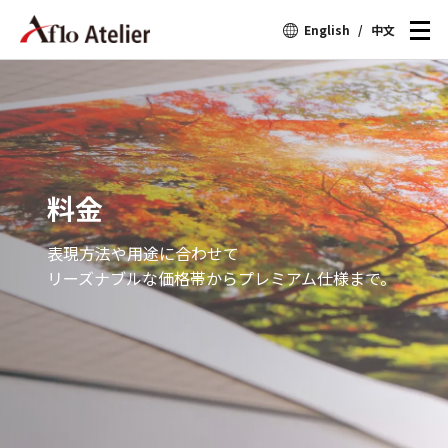
English
/
中文
料金
表現方法や用途に合わせて
リーズナブルな価格帯からプレミアム仕様まで。