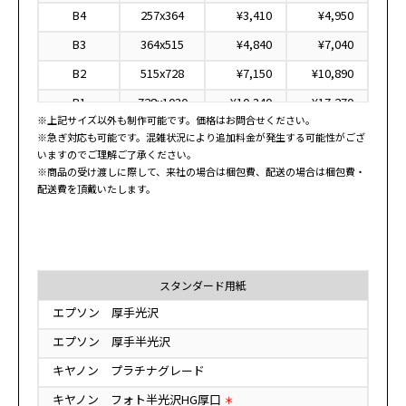
B4
257x364
¥3,410
¥4,950
B3
364x515
¥4,840
¥7,040
B2
515x728
¥7,150
¥10,890
B1
728x1030
¥10,340
¥17,270
※上記サイズ以外も制作可能です。価格はお問合せください。
B0
1030x1456
¥15,180
¥26,730
※急ぎ対応も可能です。混雑状況により追加料金が発生する可能性がござ
いますのでご理解ご了承ください。
*
1200x1800
¥18,920
¥34,870
※商品の受け渡しに際して、来社の場合は梱包費、配送の場合は梱包費・
*
1500x2000
¥23,320
¥43,560
配送費を頂戴いたします。
*
1500x2500
¥29,040
¥55,220
*
1500x3000
¥33,440
¥66,880
8x10"
203x254
¥2,200
¥2,860
スタンダード用紙
11x14"
279x356
¥3,410
¥4,950
エプソン 厚手光沢
16x20"
406x508
¥5,500
¥7,590
エプソン 厚手半光沢
20x24"
508x610
¥6,930
¥9,680
キヤノン プラチナグレード
24x30"
610x762
¥8,470
¥11,660
キヤノン フォト半光沢HG厚口
＊