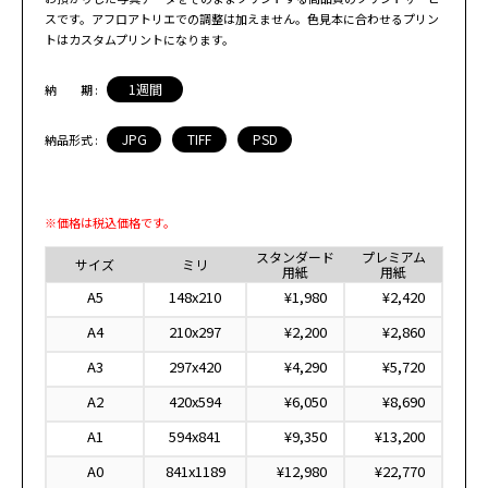
スです。アフロアトリエでの調整は加えません。色見本に合わせるプリン
トはカスタムプリントになります。
1週間
納 期 :
JPG
TIFF
PSD
納品形式 :
※価格は税込価格です。
スタンダード
プレミアム
サイズ
ミリ
用紙
用紙
A5
148x210
¥1,980
¥2,420
A4
210x297
¥2,200
¥2,860
A3
297x420
¥4,290
¥5,720
A2
420x594
¥6,050
¥8,690
A1
594x841
¥9,350
¥13,200
A0
841x1189
¥12,980
¥22,770