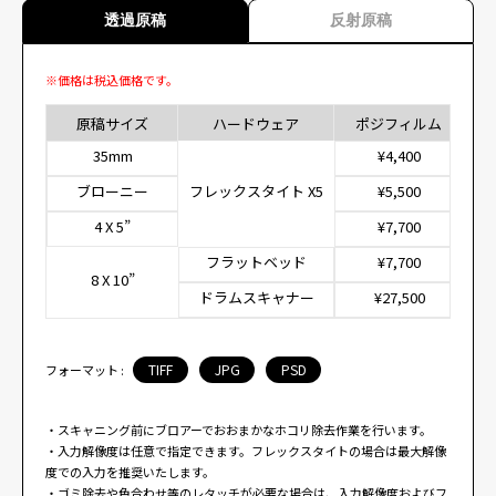
透過原稿
反射原稿
※価格は税込価格です。
原稿サイズ
ハードウェア
ポジフィルム
35mm
¥4,400
ブローニー
フレックスタイト X5
¥5,500
4 X 5”
¥7,700
フラットベッド
¥7,700
8 X 10”
ドラムスキャナー
¥27,500
TIFF
JPG
PSD
フォーマット :
・スキャニング前にブロアーでおおまかなホコリ除去作業を行います。
・入力解像度は任意で指定できます。フレックスタイトの場合は最大解像
度での入力を推奨いたします。
・ゴミ除去や色合わせ等のレタッチが必要な場合は、入力解像度およびフ