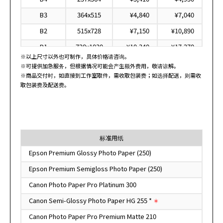
B3
364x515
¥4,840
¥7,040
B2
515x728
¥7,150
¥10,890
B1
728x1030
¥10,340
¥17,270
※以上尺寸以外也可制作，具体价格请咨询。
B0
1030x1456
¥15,180
¥26,730
※可提供加急服务，但根据情况可能会产生额外费用，敬请谅解。
※商品交付时，如直接到工作室取件，需收取包装费；如选择配送，则需收
*
1200x1800
¥18,920
¥34,870
取包装费及配送费。
*
1500x2000
¥23,320
¥43,560
*
1500x2500
¥29,040
¥55,220
*
1500x3000
¥33,440
¥66,880
标准用纸
8x10"
203x254
¥2,200
¥2,860
Epson Premium Glossy Photo Paper (250)
11x14"
279x356
¥3,410
¥4,950
Epson Premium Semigloss Photo Paper (250)
16x20"
406x508
¥5,500
¥7,590
Canon Photo Paper Pro Platinum 300
20x24"
508x610
¥6,930
¥9,680
Canon Semi-Glossy Photo Paper HG 255 *
＊
24x30"
610x762
¥8,470
¥11,660
Canon Photo Paper Pro Premium Matte 210