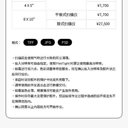
4 X 5”
¥7,700
平板式扫描仪
¥7,700
8 X 10”
鼓式扫描仪
¥27,500
TIFF
JPG
PSD
格式：
・扫描前会使用气吹进行大致的灰尘清理。
・输入分辨率可自由指定，使用 FlexTight 时建议使用最高分辨率。
・如需进行去污点、色彩调整等修图服务，将在确认输入分辨率及胶片状态
后另行报价。
・来店时请将胶片的保护卡纸或外壳取下。
・通常使用邮件发送云盘进行数据交付。
・如需加急处理，根据情况可能会产生额外费用。
・操作时将尽最大注意保护胶片，但运输或作业过程中造成的损坏或遗失不
在保障范围内。
・确认同意以上内容后方可开始作业。