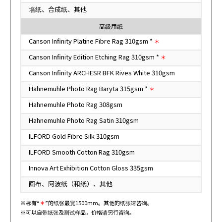
墙纸、合成纸、其他
高级用纸
Canson Infinity Platine Fibre Rag 310gsm *
＊
Canson Infinity Edition Etching Rag 310gsm *
＊
Canson Infinity ARCHESR BFK Rives White 310gsm
Hahnemuhle Photo Rag Baryta 315gsm *
＊
Hahnemuhle Photo Rag 308gsm
Hahnemuhle Photo Rag Satin 310gsm
ILFORD Gold Fibre Silk 310gsm
ILFORD Smooth Cotton Rag 310gsm
Innova Art Exhibition Cotton Gloss 335gsm
画布、阿波纸（和纸）、其他
※标有“
＊
”的纸张最宽1500mm。其他的纸张请咨询。
※可以自带纸张及测试样品，价格请另行咨询。